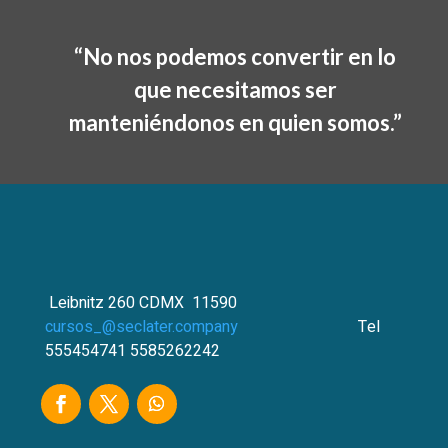
“
No nos podemos convertir en lo
que necesitamos ser
manteniéndonos en quien somos
.”
― Oprah Winfrey
Leibnitz 260 CDMX 11590
cursos_@seclater.company
Tel
555454741 5585262242